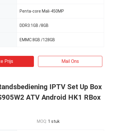
Penta-core Mali-450MP
DDR3:1GB /8GB
EMMC:8GB /128GB
e Prijs
Mail Ons
tandsbediening IPTV Set Up Box
S905W2 ATV Android HK1 RBox
MOQ:
1 stuk