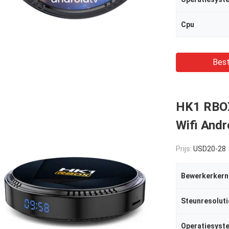
Cpu
Best
HK1 RBOX
Wifi Andr
Prijs:
USD20-28
Bewerkerkern
Steunresoluti
Operatiesyst