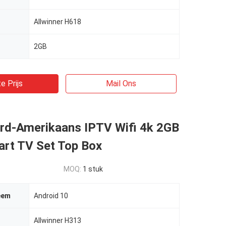
Allwinner H618
2GB
e Prijs
Mail Ons
d-Amerikaans IPTV Wifi 4k 2GB
rt TV Set Top Box
MOQ:
1 stuk
eem
Android 10
Allwinner H313