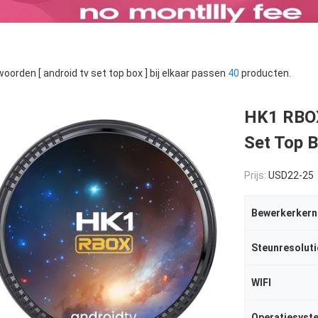
oorden [ android tv set top box ] bij elkaar passen
40
producten.
HK1 RBOX
Set Top 
Prijs:
USD22-25
Bewerkerkern
Steunresoluti
WIFI
Operatiesyst