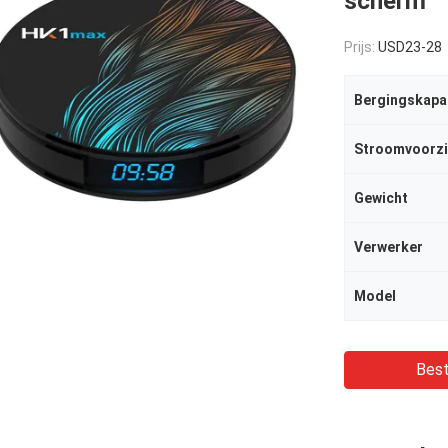
scherm
Prijs:
USD23-28
Bergingskapac
Stroomvoorzi
Gewicht
Verwerker
Model
Best