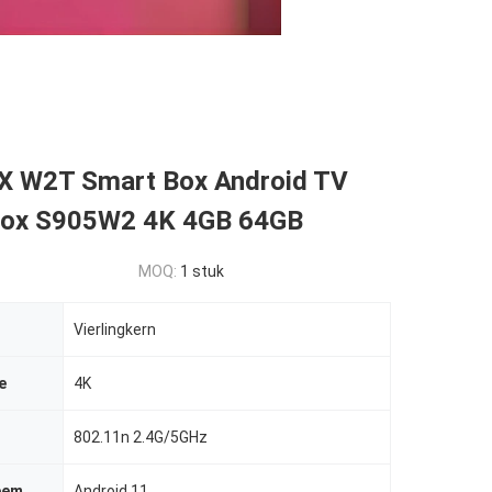
 W2T Smart Box Android TV
Box S905W2 4K 4GB 64GB
MOQ:
1 stuk
Vierlingkern
e
4K
802.11n 2.4G/5GHz
eem
Android 11