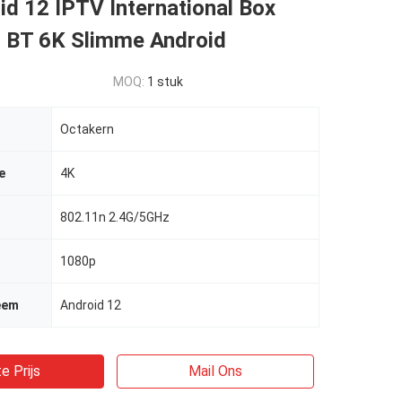
d 12 IPTV International Box
 BT 6K Slimme Android
MOQ:
1 stuk
Octakern
e
4K
802.11n 2.4G/5GHz
1080p
eem
Android 12
e Prijs
Mail Ons