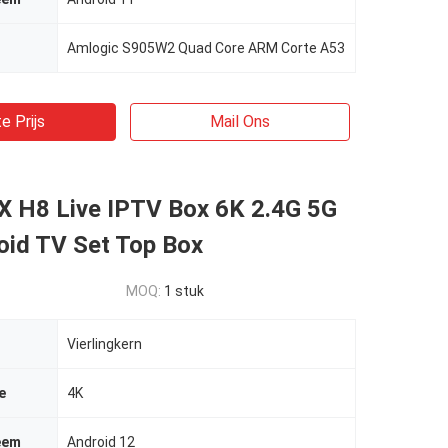
Amlogic S905W2 Quad Core ARM Corte A53
e Prijs
Mail Ons
 H8 Live IPTV Box 6K 2.4G 5G
oid TV Set Top Box
MOQ:
1 stuk
Vierlingkern
e
4K
eem
Android 12