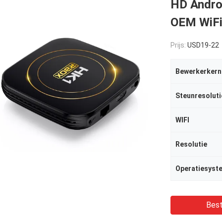
HD Androi
OEM WiFi
Prijs:
USD19-22
Bewerkerkern
Steunresoluti
WIFI
Resolutie
Operatiesyst
Best