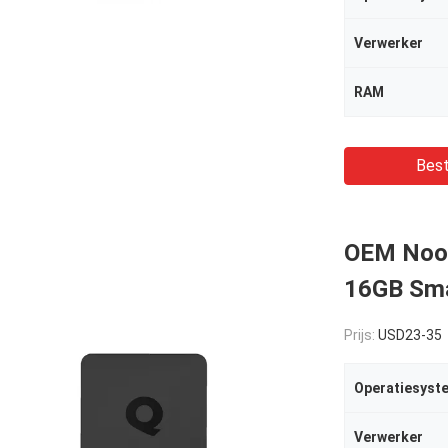
Verwerker
RAM
Best
OEM Noor
16GB Sma
Prijs:
USD23-35
Operatiesyst
Verwerker