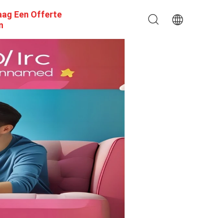
aag Een Offerte
n