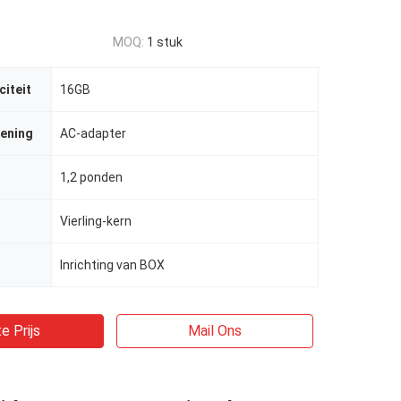
MOQ:
1 stuk
iteit
16GB
ening
AC-adapter
1,2 ponden
Vierling-kern
Inrichting van BOX
e Prijs
Mail Ons