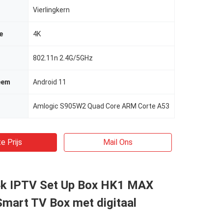
Vierlingkern
e
4K
802.11n 2.4G/5GHz
eem
Android 11
Amlogic S905W2 Quad Core ARM Corte A53
e Prijs
Mail Ons
4k IPTV Set Up Box HK1 MAX
mart TV Box met digitaal