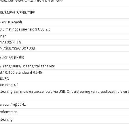
MA/AAC/WAV/OGG/DDP/HD/FLAC/APE
EG/BMP/GIF/PNG/TIFF
- en HLG-modi
3.0 met hoge snelheid 3 USB 2.0
rten
/FAT32/NTFS
MI/SUB/SSA/IDX+USB
96x2160 pixels)
/Frans/Duits/Spaans/Italiaans/etc.
et:10/100 standaard RJ-45
.4G/5G
teuning 4.0
teuning van muis en toetsenbord via USB; Ondersteuning van draadloze muis en t
0a voor 4k@60Hz
eoformaten
steuning