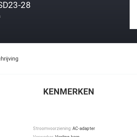
SD23-28
s
rijving
KENMERKEN
Stroomvoorziening:
AC-adapter
Verwerker:
Vierling-kern