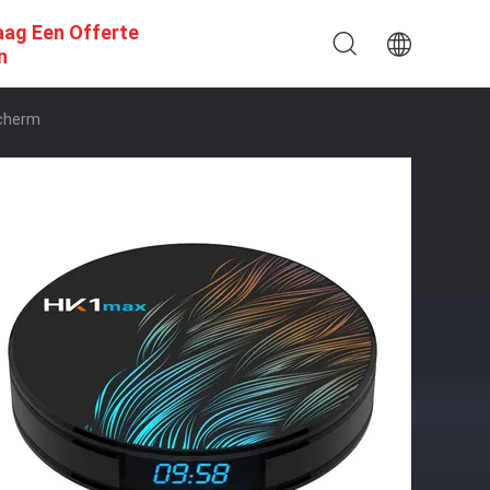
aag Een Offerte
n
Scherm