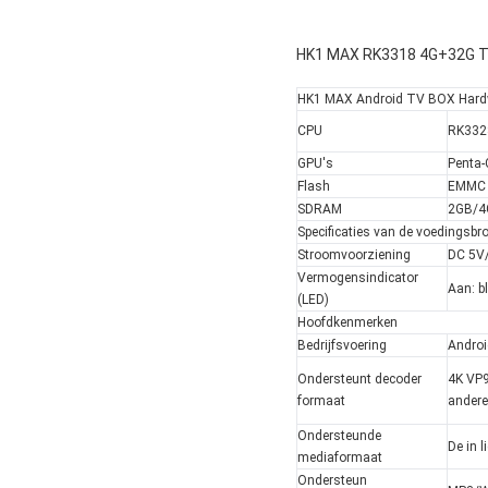
HK1 MAX RK3318 4G+32G Tv 
HK1 MAX Android TV BOX Hardwa
CPU
RK3328
GPU's
Penta-
Flash
EMMC 
SDRAM
2GB/4
Specificaties van de voedingsbr
Stroomvoorziening
DC 5V
Vermogensindicator
Aan: b
(LED)
Hoofdkenmerken
Bedrijfsvoering
Androi
Ondersteunt decoder
4K VP9
formaat
andere
Ondersteunde
De in 
mediaformaat
Ondersteun