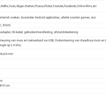
,Neflix,Vudu,Skype chatten,Picasa,Flicker,Youtube,Facebook,Online films,etc
 internet zoeken, duizenden Android applicaties, allerlei soorten games, enz.
CC, ROHS
adapter, HD-kabel, gebruikershandleiding, afstandsbediening
teuning van muis en toetsenbord via USB; Ondersteuning van draadloze muis en t
ngle op 2,4 GHz,
06x24 mm
.
ks
28*31cm