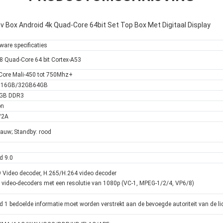
Box Android 4k Quad-Core 64bit Set Top Box Met Digitaal Display
re specificaties
 Quad-Core 64 bit Cortex-A53
Core Mali-450 tot 750Mhz+
16GB/32GB64GB
GB DDR3
on
/2A
lauw; Standby: rood
d 9.0
 Video decoder, H.265/H.264 video decoder
 video-decoders met een resolutie van 1080p (VC-1, MPEG-1/2/4, VP6/8)
lid 1 bedoelde informatie moet worden verstrekt aan de bevoegde autoriteit van de l