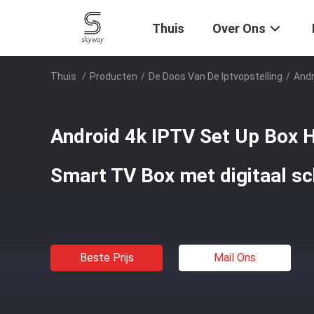
Thuis
Over Ons
Thuis
/
Producten
/
De Doos Van De Iptvopstelling
/
Andr
Android 4k IPTV Set Up Box
Smart TV Box met digitaal s
Beste Prijs
Mail Ons