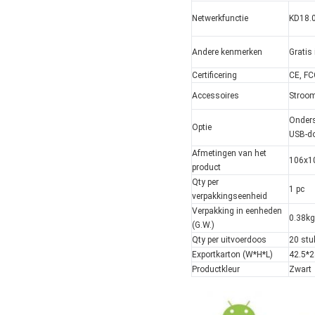
Netwerkfunctie
KD18.0
Andere kenmerken
Gratis
Certificering
CE, F
Accessoires
Stroom
Onders
Optie
USB-do
Afmetingen van het
106x1
product
Qty per
1 pc
verpakkingseenheid
Verpakking in eenheden
0.38kg
(G.W.)
Qty per uitvoerdoos
20 stu
Exportkarton (W*H*L)
42.5*
Productkleur
Zwart