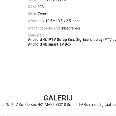
RAM:
2GB
Kleur:
Zwart
Afmeting:
10.5 x 10.5 x 2.5 inch
Afstandsbediening:
Inbegrepen
Markeren:
,
Android 4k IPTV Setup Box
Digitaal display IPTV s
Android 4k Smart TV Box
GALERIJ
oid 4k IPTV Set Up Box HK1 MAX RK3318 Smart TV Box met digitaal s