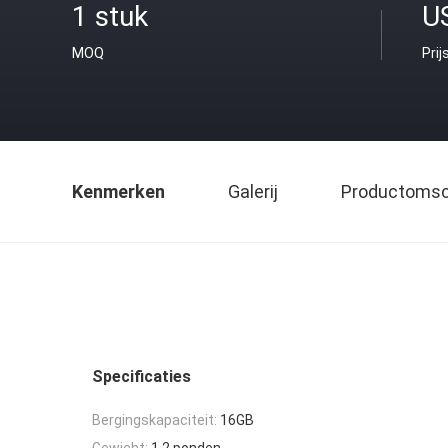
1 stuk
U
MOQ
Prij
Kenmerken
Galerij
Productomsch
Specificaties
Bergingskapaciteit:
16GB
Gewicht:
1,2 ponden