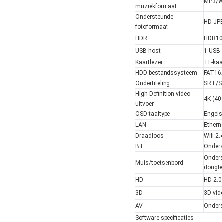
MP3/W
muziekformaat
Ondersteunde
HD JP
fotoformaat
HDR
HDR10
USB-host
1 USB 
Kaartlezer
TF-kaa
HDD bestandssysteem
FAT16
Ondertiteling:
SRT/S
High Definition video-
4K (40
uitvoer
OSD-taaltype
Engels
LAN
Ethern
Draadloos
Wifi 2
BT
Onders
Onders
Muis/toetsenbord
dongle
HD
HD 2.
3D
3D-vid
AV
Onder
Software specificaties