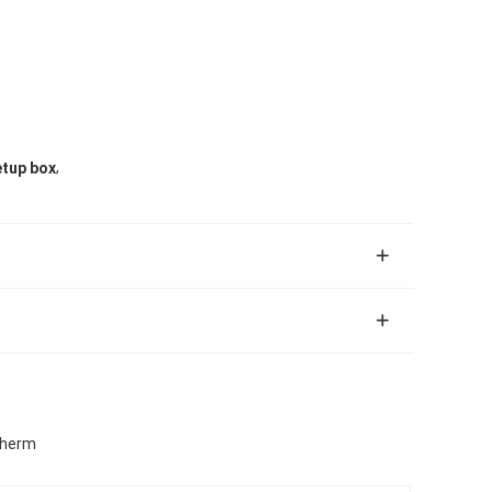
,
etup box
cherm