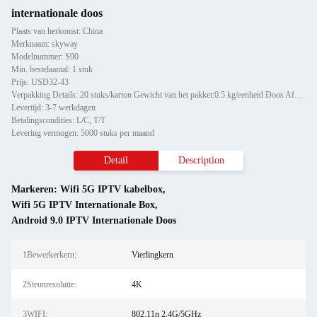
internationale doos
Plaats van herkomst: China
Merknaam: skyway
Modelnummer: S90
Min. bestelaantal: 1 stuk
Prijs: USD32-43
Verpakking Details: 20 stuks/karton Gewicht van het pakket:0.5 kg/eenheid Doos Afmeting: 41*30*28 cm Doos Gewicht: 10 kg
Levertijd: 3-7 werkdagen
Betalingscondities: L/C, T/T
Levering vermogen: 5000 stuks per maand
Detail
Description
Markeren:
Wifi 5G IPTV kabelbox
,
Wifi 5G IPTV Internationale Box
,
Android 9.0 IPTV Internationale Doos
1Bewerkerkern:
Vierlingkern
2Steunresolutie:
4K
3WIFI:
802.11n 2.4G/5GHz