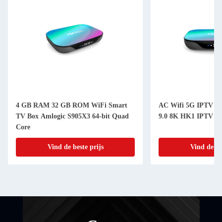
4 GB RAM 32 GB ROM WiFi Smart
AC Wifi 5G IPTV ka
TV Box Amlogic S905X3 64-bit Quad
9.0 8K HK1 IPTV int
Core
Vind de beste prijs
Vind de be