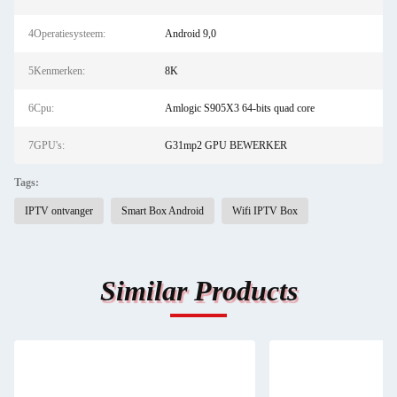
4Operatiesysteem:
Android 9,0
5Kenmerken:
8K
6Cpu:
Amlogic S905X3 64-bits quad core
7GPU's:
G31mp2 GPU BEWERKER
Tags:
IPTV ontvanger
Smart Box Android
Wifi IPTV Box
Similar Products