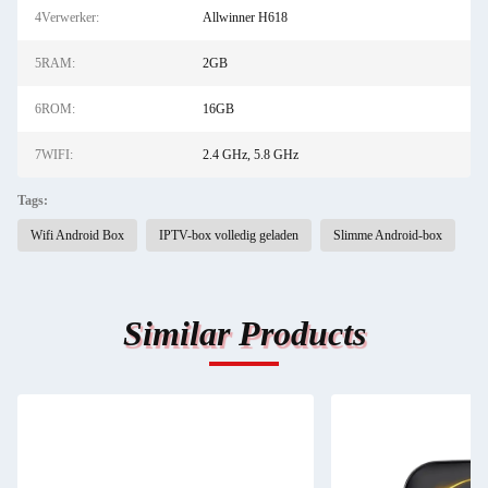
4Verwerker:
Allwinner H618
5RAM:
2GB
6ROM:
16GB
7WIFI:
2.4 GHz, 5.8 GHz
Tags:
Wifi Android Box
IPTV-box volledig geladen
Slimme Android-box
Similar Products