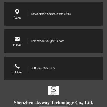
Baoan district Shenzhen stad China
Adres
kevinzhou987@163.com
E-mail
00852-6748-1085
Telefoon
Shenzhen skyway Technology Co., Ltd.