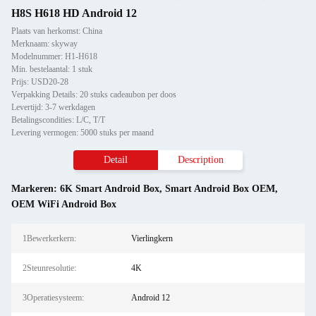
H8S H618 HD Android 12
Plaats van herkomst: China
Merknaam: skyway
Modelnummer: H1-H618
Min. bestelaantal: 1 stuk
Prijs: USD20-28
Verpakking Details: 20 stuks cadeaubon per doos
Levertijd: 3-7 werkdagen
Betalingscondities: L/C, T/T
Levering vermogen: 5000 stuks per maand
Detail
Description
Markeren:
6K Smart Android Box
,
Smart Android Box OEM
,
OEM WiFi Android Box
1Bewerkerkern:
Vierlingkern
2Steunresolutie:
4K
3Operatiesysteem:
Android 12